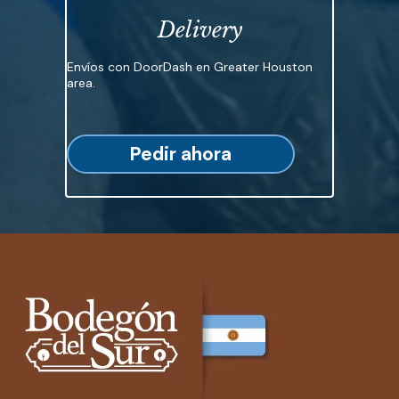
Delivery
Envíos con DoorDash en Greater Houston
area.
Pedir ahora