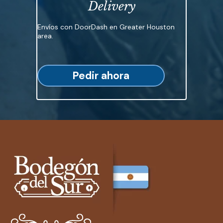
Delivery
Envíos con DoorDash en Greater Houston
area.
Pedir ahora