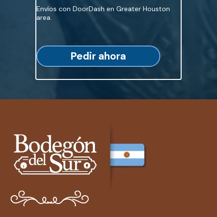
Envíos con DoorDash en Greater Houston
area.
Pedir ahora