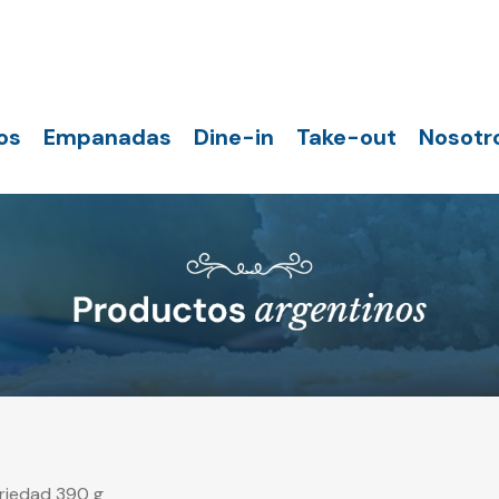
os
Empanadas
Dine-in
Take-out
Nosotr
riedad 390 g