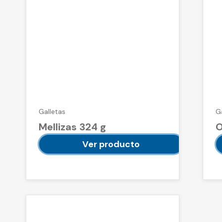
Galletas
G
Mellizas 324 g
O