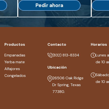
Pedir ahora
Productos
Contacto
Horarios
Empanadas
(832) 813-8334
Lunes a
Yerba mate
de 10 a
Ubicación
Alfajores
Sábad
Congelados
26506 Oak Ridge
de 10 a
Dr Spring, Texas
77380.