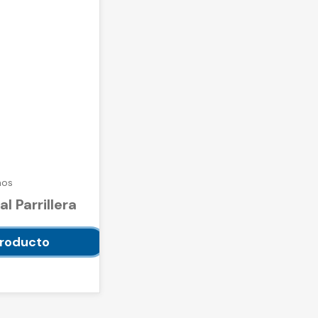
nos
l Parrillera