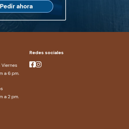
Pedir ahora
Redes sociales
 Viernes
m a 6 pm.
os
m a 2 pm.