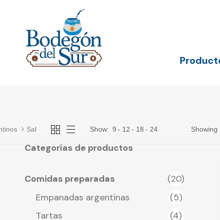
Skip
Skip
links
to
primary
navigation
Skip
to
Product
content
ntinos
Sal
Show:
9
12
18
24
Showing a
Categorías de productos
Comidas preparadas
(20)
Empanadas argentinas
(5)
Tartas
(4)