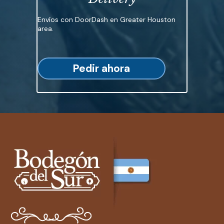
Envíos con DoorDash en Greater Houston
area.
Pedir ahora