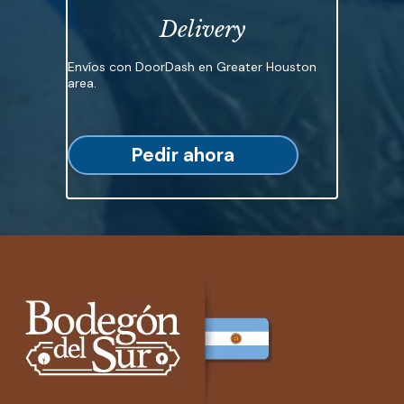
Delivery
Envíos con DoorDash en Greater Houston
area.
Pedir ahora