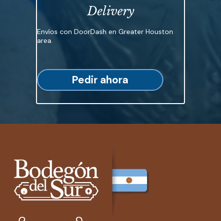
Delivery
Envíos con DoorDash en Greater Houston
area.
Pedir ahora