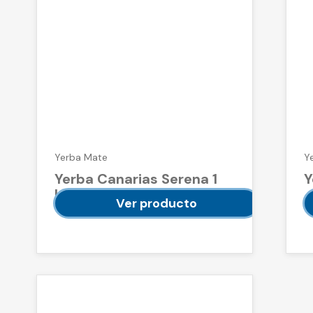
Yerba Mate
Y
Yerba Canarias Serena 1
Y
kg