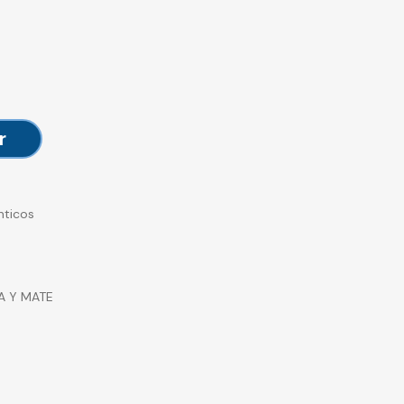
r
nticos
A Y MATE