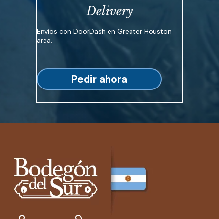
Delivery
Envíos con DoorDash en Greater Houston
area.
Pedir ahora