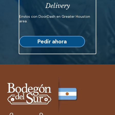
Delivery
Envíos con DoorDash en Greater Houston
area.
Pedir ahora