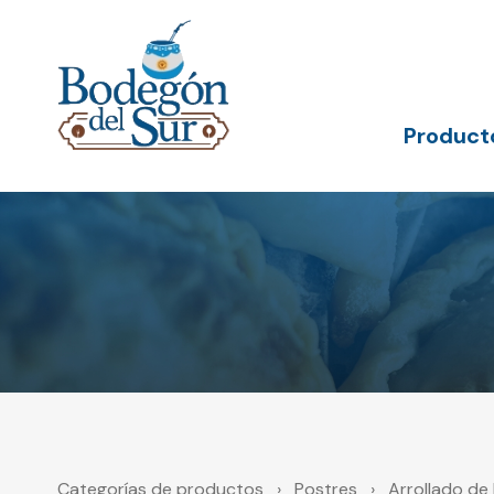
Skip
Skip
links
to
primary
navigation
Skip
to
Product
content
Categorías de productos
›
Postres
›
Arrollado de