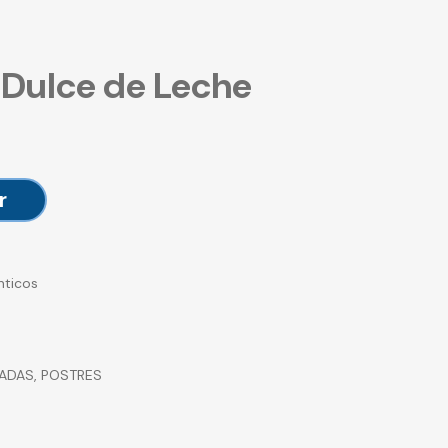
 Dulce de Leche
r
nticos
RADAS
,
POSTRES