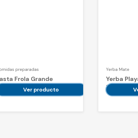
omidas preparadas
Yerba Mate
asta Frola Grande
Yerba Play
g