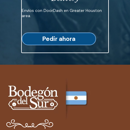
Envíos con DoorDash en Greater Houston
area.
Pedir ahora